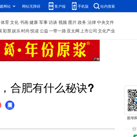
建网站
网站无障碍
客户端
手机版
站内搜索
体育
文化
书画
健康
军事
访谈
视频
图片
政务
法律
中央文件
展
彩票
娱乐
时尚
悦读
公益
一带一路
亚太网
上市公司
文化产业
”，合肥有什么秘诀?