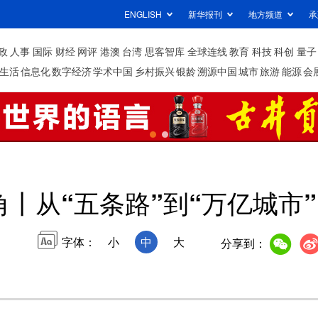
ENGLISH
新华报刊
地方频道
承
政
人事
国际
财经
网评
港澳
台湾
思客智库
全球连线
教育
科技
科创
量子
生活
信息化
数字经济
学术中国
乡村振兴
银龄
溯源中国
城市
旅游
能源
会
角丨从“五条路”到“万亿城市
字体：
小
中
大
分享到：