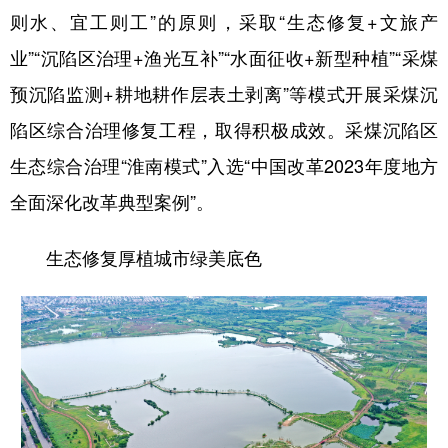
则水、宜工则工”的原则，采取“生态修复+文旅产
学术中国
乡村振兴
银龄
溯源中国
业”“沉陷区治理+渔光互补”“水面征收+新型种植”“采煤
城市
旅游
能源
会展
预沉陷监测+耕地耕作层表土剥离”等模式开展采煤沉
彩票
娱乐
时尚
悦读
陷区综合治理修复工程，取得积极成效。采煤沉陷区
生态综合治理“淮南模式”入选“中国改革2023年度地方
公益
一带一路
亚太网
上市公司
全面深化改革典型案例”。
文化产业
生态修复厚植城市绿美底色
地方频道
北京
天津
河北
山西
辽宁
吉林
上海
江苏
浙江
安徽
福建
江西