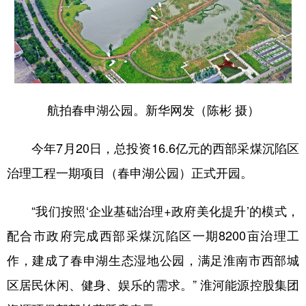
山东
河南
湖北
湖南
广东
广西
海南
重庆
四川
贵州
云南
西藏
陕西
甘肃
青海
宁夏
航拍春申湖公园。新华网发（陈彬 摄）
新疆
内蒙古
黑龙江
今年7月20日，总投资16.6亿元的西部采煤沉陷区
多语种频道
治理工程一期项目（春申湖公园）正式开园。
English
Español
Français
عربى
“我们按照‘企业基础治理+政府美化提升’的模式，
Русский язык
日本語
한국어
配合市政府完成西部采煤沉陷区一期8200亩治理工
作，建成了春申湖生态湿地公园，满足淮南市西部城
Deutsch
Português
区居民休闲、健身、娱乐的需求。” 淮河能源控股集团