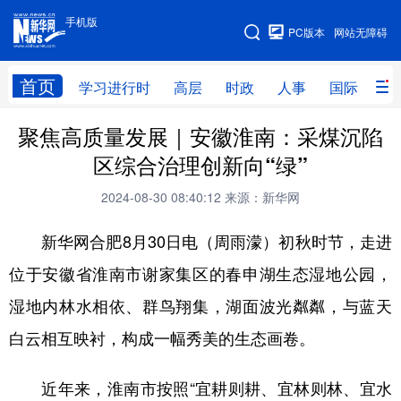
手机版
手机版
PC版本
网站无障碍
网站地图
首页
学习进行时
高层
时政
人事
国际
财
聚焦高质量发展｜安徽淮南：采煤沉陷
学习进行时
高层
时政
人事
区综合治理创新向“绿”
国际
财经
网评
港澳
2024-08-30 08:40:12
来源：新华网
台湾
思客智库
全球连线
教育
新华网合肥8月30日电（周雨濛）初秋时节，走进
科技
科创
量子
体育
位于安徽省淮南市谢家集区的春申湖生态湿地公园，
文化
书画
健康
军事
湿地内林水相依、群鸟翔集，湖面波光粼粼，与蓝天
访谈
视频
图片
政务
白云相互映衬，构成一幅秀美的生态画卷。
法律
中央文件
金融
汽车
近年来，淮南市按照“宜耕则耕、宜林则林、宜水
食品
人居
信息化
数字经济