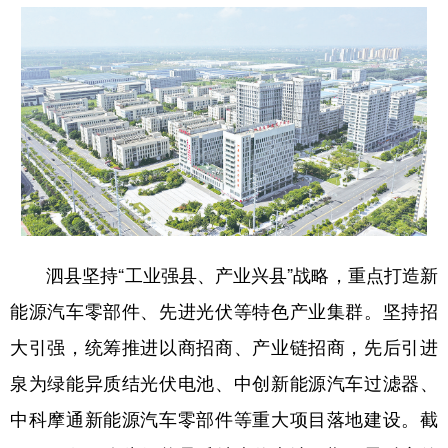
学术中国
乡村振兴
银龄
溯源中国
城市
旅游
能源
会展
彩票
娱乐
时尚
悦读
公益
一带一路
亚太网
上市公司
文化产业
泗县坚持“工业强县、产业兴县”战略，重点打造新
地方频道
能源汽车零部件、先进光伏等特色产业集群。坚持招
北京
天津
河北
山西
大引强，统筹推进以商招商、产业链招商，先后引进
辽宁
吉林
上海
江苏
泉为绿能异质结光伏电池、中创新能源汽车过滤器、
浙江
安徽
福建
江西
中科摩通新能源汽车零部件等重大项目落地建设。截