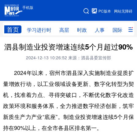
手机版
手机版
PC版本
网站无障碍
网站地图
首页
学习进行时
高层
时政
人事
国际
财
泗县制造业投资增速连续5个月超过90%
学习进行时
高层
时政
人事
2024-12-13 10:26:52
来源：泗县县委宣传部
国际
财经
网评
港澳
2024年以来，宿州市泗县深入实施制造业提质扩
台湾
思客智库
全球连线
教育
量增效行动，以工业领域设备更新、数字化转型为契
科技
科创
量子
体育
机，找准着力点、寻得突破口，不断优化数字化改造
文化
书画
健康
军事
政策环境和服务体系，全力推进数字经济创新，筑牢
访谈
视频
图片
政务
新质生产力产业“底座”。制造业投资增速连续5个月保
法律
中央文件
金融
汽车
持在90%以上，在全市各县区排名第一。
食品
人居
信息化
数字经济