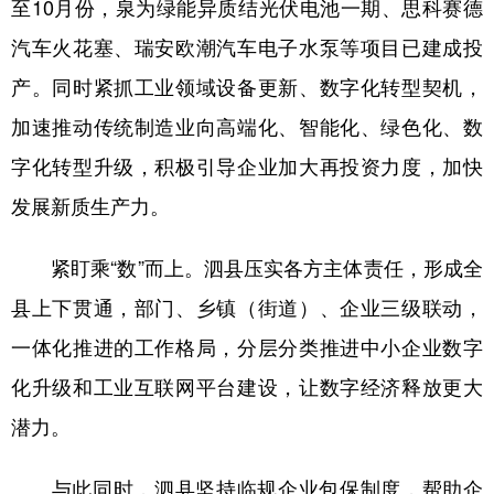
至10月份，泉为绿能异质结光伏电池一期、思科赛德
山东
河南
湖北
湖南
汽车火花塞、瑞安欧潮汽车电子水泵等项目已建成投
广东
广西
海南
重庆
产。同时紧抓工业领域设备更新、数字化转型契机，
四川
贵州
云南
西藏
加速推动传统制造业向高端化、智能化、绿色化、数
陕西
甘肃
青海
宁夏
字化转型升级，积极引导企业加大再投资力度，加快
新疆
内蒙古
黑龙江
发展新质生产力。
紧盯乘“数”而上。泗县压实各方主体责任，形成全
多语种频道
县上下贯通，部门、乡镇（街道）、企业三级联动，
English
Español
Français
عربى
一体化推进的工作格局，分层分类推进中小企业数字
Русский язык
日本語
한국어
化升级和工业互联网平台建设，让数字经济释放更大
Deutsch
Português
潜力。
与此同时，泗县坚持临规企业包保制度，帮助企