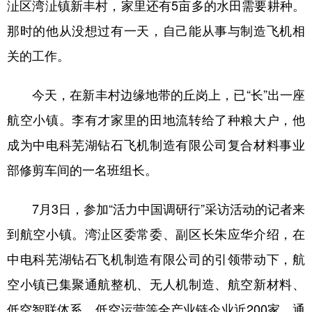
沚区湾沚镇新丰村，家里还有5亩多的水田需要耕种。
学术中国
乡村振兴
银龄
溯源中国
那时的他从没想过有一天，自己能从事与制造飞机相
关的工作。
城市
旅游
能源
会展
彩票
娱乐
时尚
悦读
今天，在新丰村边缘地带的丘岗上，已“长”出一座
公益
一带一路
亚太网
上市公司
航空小镇。李有才家里的田地流转给了种粮大户，他
成为中电科芜湖钻石飞机制造有限公司复合材料事业
文化产业
部修剪车间的一名班组长。
地方频道
7月3日，参加“活力中国调研行”采访活动的记者来
北京
天津
河北
山西
到航空小镇。湾沚区委常委、副区长朱应华介绍，在
中电科芜湖钻石飞机制造有限公司的引领带动下，航
辽宁
吉林
上海
江苏
空小镇已集聚通航整机、无人机制造、航空新材料、
浙江
安徽
福建
江西
低空智联体系、低空运营等全产业链企业近200家，通