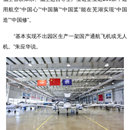
山东
河南
湖北
湖南
用航空“中国心”“中国脑”“中国桨”能在芜湖实现“中国
广东
广西
海南
重庆
造”“中国修”。
四川
贵州
云南
西藏
“基本实现不出园区生产一架国产通航飞机或无人
陕西
甘肃
青海
宁夏
机。”朱应华说。
新疆
内蒙古
黑龙江
多语种频道
English
Español
Français
عربى
Русский язык
日本語
한국어
Deutsch
Português