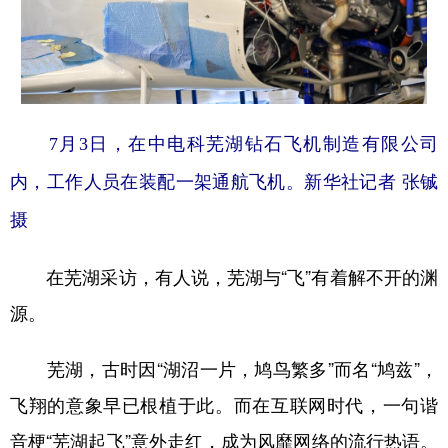
7月3日，在中电科芜湖钻石飞机制造有限公司
内，工作人员在装配一架通航飞机。新华社记者 张铖
摄
在芜湖采访，有人说，芜湖与“飞”有着解不开的渊
源。
芜湖，古时因“湖沼一片，鸠鸟繁多”而名“鸠兹”，
飞翔的意象早已根植于此。而在互联网时代，一句谐
音梗“芜湖起飞”意外走红，成为风靡网络的流行热语。