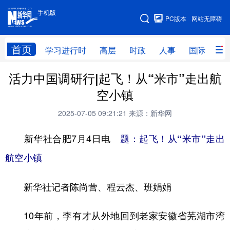
手机版
手机版
PC版本
网站无障碍
网站地图
首页
学习进行时
高层
时政
人事
国际
财
活力中国调研行|起飞！从“米市”走出航
学习进行时
高层
时政
人事
空小镇
国际
财经
网评
港澳
2025-07-05 09:21:21
来源：新华网
台湾
思客智库
全球连线
教育
新华社合肥7月4日电
题：起飞！从“米市”走出
科技
科创
量子
体育
航空小镇
文化
书画
健康
军事
新华社记者陈尚营、程云杰、班娟娟
访谈
视频
图片
政务
法律
中央文件
金融
汽车
10年前，李有才从外地回到老家安徽省芜湖市湾
食品
人居
信息化
数字经济