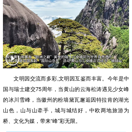
山东
河南
湖北
湖南
广东
广西
海南
重庆
四川
贵州
云南
西藏
陕西
甘肃
青海
宁夏
新疆
内蒙古
黑龙江
多语种频道
文明因交流而多彩,文明因互鉴而丰富。今年是中
English
Español
Français
عربى
国与瑞士建交75周年，当黄山的云海松涛遇见少女峰
的冰川雪峰，当徽州的粉墙黛瓦邂逅因特拉肯的湖光
Русский язык
日本語
한국어
山色，山与山牵手，城与城结好，中欧两地旅游为
Deutsch
Português
桥、文化为媒，带来“峰”彩无限。