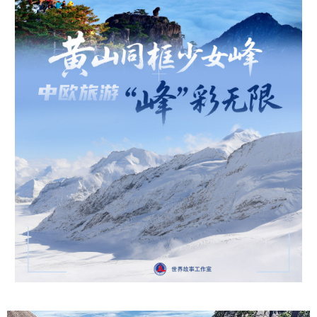
学术中国
乡村振兴
银龄
溯源中国
城市
旅游
能源
会展
彩票
娱乐
时尚
悦读
公益
一带一路
亚太网
上市公司
文化产业
地方频道
北京
天津
河北
山西
辽宁
吉林
上海
江苏
浙江
安徽
福建
江西