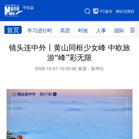
手机版
手机版
PC版本
网站无障碍
网站地图
首页
学习进行时
高层
时政
人事
国际
财
镜头连中外丨黄山同框少女峰 中欧旅
学习进行时
高层
时政
人事
游“峰”彩无限
国际
财经
网评
港澳
2025-10-07 10:00:46
来源：新华社
台湾
思客智库
全球连线
教育
科技
科创
量子
体育
文化
书画
健康
军事
访谈
视频
图片
政务
法律
中央文件
金融
汽车
食品
人居
信息化
数字经济