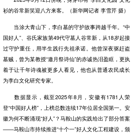
衫的谷常新笑迎八方来客。（新华网记者 李雪芹 摄）
当涂大青山下，李白墓的守护故事跨越千年。“中
国好人”、谷氏家族第49代守墓人谷常新，从18岁起接
过守护重任，用半生践行先祖承诺。他曾深夜驱赶盗
墓贼，曾为某教授“邀月祭诗仙”的赤诚热泪盈眶，更执
着于让千年诗魂被更多人看见，他也从普通农民成长
为李白文化研究专家。
数据显示，截至2025年8月，安徽有1781人荣
登“中国好人榜”，上榜总数连续17年位居全国第一。安
徽为何不断涌现“好人”？马鞍山的实践给出了部分答案
——马鞍山市持续推进“十个一”好人文化工程建设，颁