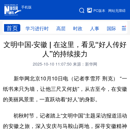
手机版
手机版
PC版本
网站无障碍
网站地图
首页
学习进行时
高层
时政
人事
国际
财
文明中国·安徽 | 在这里，看见“好人传好
学习进行时
高层
时政
人事
人”的持续接力
国际
财经
网评
港澳
2025-10-10 11:07:50
来源：新华网
台湾
思客智库
全球连线
教育
新华网北京10月10日电（记者李雪芹 荆克） “一
科技
科创
量子
体育
纸书来只为墙，让他三尺又何妨”，从古至今，在安徽
文化
书画
健康
军事
的美丽风景里，一直跃动着“好人”的身影。
访谈
视频
图片
政务
初秋时节，记者踏上“文明中国”主题采访报道活动
法律
中央文件
金融
汽车
的安徽之旅，深入安庆与马鞍山两地，探寻安徽精神
食品
人居
信息化
数字经济