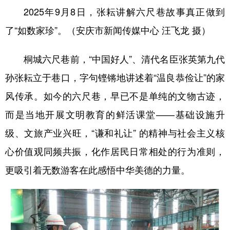
山东
河南
湖北
湖南
2025年9月8日，张耘讲解六尺巷故事真正做到
广东
广西
海南
重庆
了“如数家珍”。（安庆市新闻传媒中心 汪飞龙 摄）
四川
贵州
云南
西藏
桐城六尺巷前，“中国好人”、清代名臣张英第九代
陕西
甘肃
青海
宁夏
孙张耘立于巷口，字句铿锵地讲述着“温良恭俭让”的家
新疆
内蒙古
黑龙江
风传承。如今的六尺巷，早已不是单纯的文物古迹，
而是当地开展文明教育的鲜活课堂——基础设施升
多语种频道
级、文旅产业兴旺，“谦和礼让” 的精神与社会主义核
心价值观同频共振，化作居民日常相处的行为准则，
English
Español
Français
عربى
更吸引着无数游客在此感悟中华美德的力量。
Русский язык
日本語
한국어
Deutsch
Português