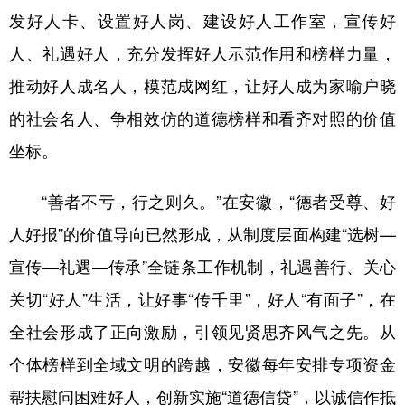
发好人卡、设置好人岗、建设好人工作室，宣传好
人、礼遇好人，充分发挥好人示范作用和榜样力量，
推动好人成名人，模范成网红，让好人成为家喻户晓
的社会名人、争相效仿的道德榜样和看齐对照的价值
坐标。
“善者不亏，行之则久。”在安徽，“德者受尊、好
人好报”的价值导向已然形成，从制度层面构建“选树—
宣传—礼遇—传承”全链条工作机制，礼遇善行、关心
关切“好人”生活，让好事“传千里”，好人“有面子”，在
全社会形成了正向激励，引领见贤思齐风气之先。从
个体榜样到全域文明的跨越，安徽每年安排专项资金
帮扶慰问困难好人，创新实施“道德信贷”，以诚信作抵