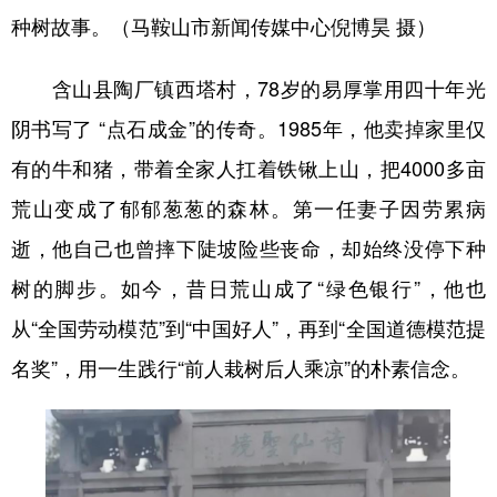
种树故事。（马鞍山市新闻传媒中心倪博昊 摄）
含山县陶厂镇西塔村，78岁的易厚掌用四十年光
阴书写了 “点石成金”的传奇。1985年，他卖掉家里仅
有的牛和猪，带着全家人扛着铁锹上山，把4000多亩
荒山变成了郁郁葱葱的森林。第一任妻子因劳累病
逝，他自己也曾摔下陡坡险些丧命，却始终没停下种
树的脚步。如今，昔日荒山成了“绿色银行”，他也
从“全国劳动模范”到“中国好人”，再到“全国道德模范提
名奖”，用一生践行“前人栽树后人乘凉”的朴素信念。