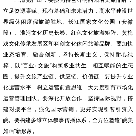
山东
河南
湖北
湖南
立足资源禀赋、现有基础和未来潜力，高水平建设世
广东
广西
海南
重庆
界级休闲度假旅游胜地、长江国家文化公园（安徽
四川
贵州
云南
西藏
段）、淮河文化历史长卷、红色文化旅游矩阵、黄梅
陕西
甘肃
青海
宁夏
戏文化传承发展区和科创文化休闲旅游品牌。要加快
新疆
内蒙古
黑龙江
业态培育、融合创新，坚持长期主义，保持耐心纯
粹，以“百业+文旅”构筑多业共生、相互赋能的生态
圈，提升文旅产业链、供应链、价值链。要提升专业
多语种频道
化运营水平，树立运营前置思维，大力度引育市场化
English
Español
Français
عربى
运营管理团队。要深化开放合作，坚持国际视野，搭
Русский язык
日本語
한국어
建对接平台，强化国际营销，更好实现引客引资入
Deutsch
Português
皖。要构建多维立体叙事传播体系，全方位塑造“皖美
如画”新形象。