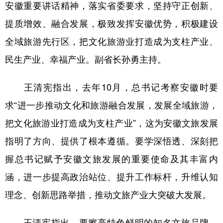
安徽重要讲话精神，落实省委要求，坚持守正创新、
学术中国
乡村振兴
银龄
溯源中国
提质增效、融合发展，极致发挥安徽优势，积极建设
全域旅游先行区，把文化旅游业打造成为支柱产业、
城市
旅游
能源
会展
民生产业、幸福产业。副省长孙勇主持。
彩票
娱乐
时尚
悦读
公益
一带一路
亚太网
上市公司
王清宪指出，去年10月，总书记考察安徽时要
求“进一步推动文化和旅游融合发展，发展全域旅游，
文化产业
把文化旅游业打造成为支柱产业”，这为安徽文旅发展
指明了方向、提供了根本遵循。要学深悟透、深刻把
地方频道
握总书记赋予安徽文旅发展的重要使命及其丰富内
北京
天津
河北
山西
涵，进一步提高政治站位、提升工作标杆，升维认知
辽宁
吉林
上海
江苏
理念、创新思路举措，推动文旅产业大突破大发展。
浙江
安徽
福建
江西
王清宪指出，要擦亮特色鲜明的知名文旅品牌，