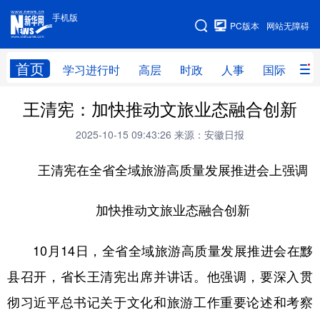
手机版
手机版
PC版本
网站无障碍
网站地图
首页
学习进行时
高层
时政
人事
国际
财
王清宪：加快推动文旅业态融合创新
学习进行时
高层
时政
人事
2025-10-15 09:43:26
来源：安徽日报
国际
财经
网评
港澳
王清宪在全省全域旅游高质量发展推进会上强调
台湾
思客智库
全球连线
教育
科技
科创
量子
体育
加快推动文旅业态融合创新
文化
书画
健康
军事
10月14日，全省全域旅游高质量发展推进会在黟
访谈
视频
图片
政务
县召开，省长王清宪出席并讲话。他强调，要深入贯
法律
中央文件
金融
汽车
彻习近平总书记关于文化和旅游工作重要论述和考察
食品
人居
信息化
数字经济