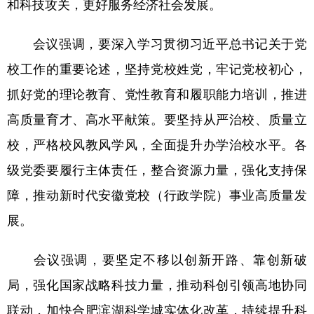
和科技攻关，更好服务经济社会发展。
山东
河南
湖北
湖南
广东
广西
海南
重庆
会议强调，要深入学习贯彻习近平总书记关于党
四川
贵州
云南
西藏
校工作的重要论述，坚持党校姓党，牢记党校初心，
抓好党的理论教育、党性教育和履职能力培训，推进
陕西
甘肃
青海
宁夏
高质量育才、高水平献策。要坚持从严治校、质量立
新疆
内蒙古
黑龙江
校，严格校风教风学风，全面提升办学治校水平。各
级党委要履行主体责任，整合资源力量，强化支持保
多语种频道
障，推动新时代安徽党校（行政学院）事业高质量发
English
Español
Français
عربى
展。
Русский язык
日本語
한국어
会议强调，要坚定不移以创新开路、靠创新破
Deutsch
Português
局，强化国家战略科技力量，推动科创引领高地协同
联动，加快合肥滨湖科学城实体化改革，持续提升科