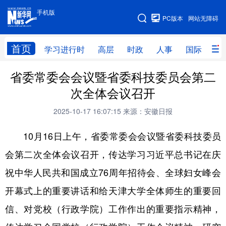
手机版
手机版
PC版本
网站无障碍
网站地图
首页
学习进行时
高层
时政
人事
国际
财
省委常委会会议暨省委科技委员会第二
学习进行时
高层
时政
人事
次全体会议召开
国际
财经
网评
港澳
2025-10-17 16:07:15
来源：安徽日报
台湾
思客智库
全球连线
教育
10月16日上午，省委常委会会议暨省委科技委员
科技
科创
量子
体育
会第二次全体会议召开，传达学习习近平总书记在庆
文化
书画
健康
军事
祝中华人民共和国成立76周年招待会、全球妇女峰会
访谈
视频
图片
政务
开幕式上的重要讲话和给天津大学全体师生的重要回
法律
中央文件
金融
汽车
信、对党校（行政学院）工作作出的重要指示精神，
食品
人居
信息化
数字经济