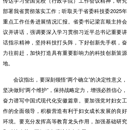
传达学习全国党校（行政学院）工作会议精神，研究
部署我省贯彻落实工作；听取关于省委科技委2025年
学术中国
乡村振兴
银龄
溯源中国
重点工作任务进展情况汇报。省委书记梁言顺主持会
城市
旅游
能源
会展
议并讲话，强调要深入学习贯彻习近平总书记重要讲
彩票
娱乐
时尚
悦读
话指示精神，坚持科技打头阵，下好创新先手棋，奋
公益
一带一路
亚太网
上市公司
力往前赶，加快打造具有重要影响力的科技创新策源
文化产业
地。
会议指出，要深刻领悟“两个确立”的决定性意义，
地方频道
坚决做到“两个维护”，保持战略定力，增强必胜信心，
北京
天津
河北
山西
奋力谱写中国式现代化安徽篇章。要加强党对妇女工
辽宁
吉林
上海
江苏
作的全面领导，积极营造有利于妇女成长发展的良好
浙江
安徽
福建
江西
环境。要充分发挥高等教育龙头作用，加强基础研究