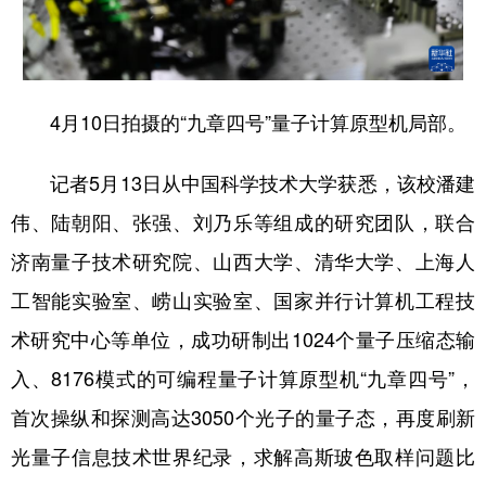
学术中国
乡村振兴
银龄
溯源中国
城市
旅游
能源
会展
4月10日拍摄的“九章四号”量子计算原型机局部。
彩票
娱乐
时尚
悦读
公益
一带一路
亚太网
上市公司
记者5月13日从中国科学技术大学获悉，该校潘建
伟、陆朝阳、张强、刘乃乐等组成的研究团队，联合
文化产业
济南量子技术研究院、山西大学、清华大学、上海人
工智能实验室、崂山实验室、国家并行计算机工程技
地方频道
术研究中心等单位，成功研制出1024个量子压缩态输
北京
天津
河北
山西
入、8176模式的可编程量子计算原型机“九章四号”，
辽宁
吉林
上海
江苏
首次操纵和探测高达3050个光子的量子态，再度刷新
浙江
安徽
福建
江西
光量子信息技术世界纪录，求解高斯玻色取样问题比