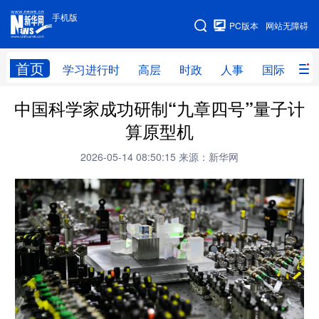
手机版
手机版
PC版本
网站无障碍
网站地图
首页
学习进行时
高层
时政
人事
国际
财
中国科学家成功研制“九章四号”量子计
学习进行时
高层
时政
人事
算原型机
国际
财经
网评
港澳
2026-05-14 08:50:15
来源：新华网
台湾
思客智库
全球连线
教育
科技
科创
量子
体育
文化
书画
健康
军事
访谈
视频
图片
政务
法律
中央文件
金融
汽车
食品
人居
信息化
数字经济