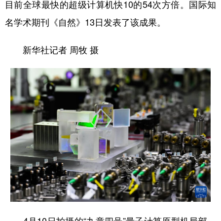
目前全球最快的超级计算机快10的54次方倍。国际知
山东
河南
湖北
湖南
名学术期刊《自然》13日发表了该成果。
广东
广西
海南
重庆
四川
贵州
云南
西藏
新华社记者 周牧 摄
陕西
甘肃
青海
宁夏
新疆
内蒙古
黑龙江
多语种频道
English
Español
Français
عربى
Русский язык
日本語
한국어
Deutsch
Português
4月10日拍摄的“九章四号”量子计算原型机局部。