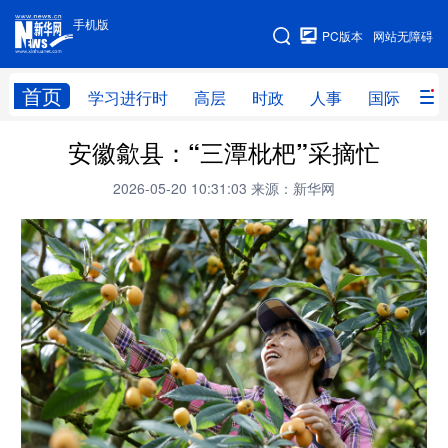
手机版
手机版
PC版本
网站无障碍
网站地图
首页
学习进行时
高层
时政
人事
国际
财
安徽歙县：“三潭枇杷”采摘忙
学习进行时
高层
时政
人事
2026-05-20 10:31:03
来源：新华网
国际
财经
网评
港澳
台湾
思客智库
全球连线
教育
科技
科创
量子
体育
文化
书画
健康
军事
访谈
视频
图片
政务
法律
中央文件
金融
汽车
食品
人居
信息化
数字经济