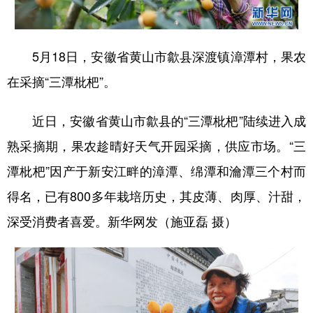
学术中国
乡村振兴
银龄
溯源中国
5月18日，安徽省黄山市歙县深渡镇漳潭村，果农
城市
旅游
能源
会展
在采摘“三潭枇杷”。
彩票
娱乐
时尚
悦读
公益
一带一路
亚太网
上市公司
近日，安徽省黄山市歙县的“三潭枇杷”陆续进入成
熟采摘期，果农趁晴好天气开园采摘，供应市场。“三
文化产业
潭枇杷”因产于新安江畔的漳潭、绵潭和瀹潭三个村而
得名，已有800多年栽培历史，其皮薄、肉厚、汁甜，
地方频道
深受消费者喜爱。新华网发（施亚磊 摄）
北京
天津
河北
山西
辽宁
吉林
上海
江苏
浙江
安徽
福建
江西