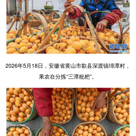
山东
河南
湖北
湖南
广东
广西
海南
重庆
四川
贵州
云南
西藏
陕西
甘肃
青海
宁夏
新疆
内蒙古
黑龙江
2026年5月18日，安徽省黄山市歙县深渡镇绵潭村，
多语种频道
果农在分拣“三潭枇杷”。
English
Español
Français
عربى
Русский язык
日本語
한국어
Deutsch
Português