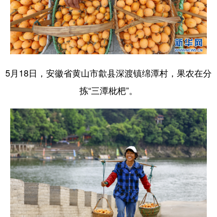
5月18日，安徽省黄山市歙县深渡镇绵潭村，果农在分
拣“三潭枇杷”。