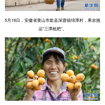
5月18日，安徽省黄山市歙县深渡镇绵潭村，果农挑
运“三潭枇杷”。