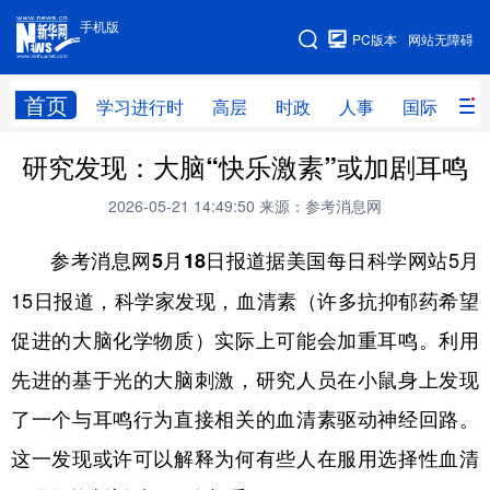
手机版
手机版
PC版本
网站无障碍
网站地图
首页
学习进行时
高层
时政
人事
国际
财
研究发现：大脑“快乐激素”或加剧耳鸣
学习进行时
高层
时政
人事
2026-05-21 14:49:50
来源：参考消息网
国际
财经
网评
港澳
据美国每日科学网站5月
参考消息网5月18日报道
台湾
思客智库
全球连线
教育
15日报道，科学家发现，血清素（许多抗抑郁药希望
科技
科创
量子
体育
促进的大脑化学物质）实际上可能会加重耳鸣。利用
文化
书画
健康
军事
先进的基于光的大脑刺激，研究人员在小鼠身上发现
访谈
视频
图片
政务
了一个与耳鸣行为直接相关的血清素驱动神经回路。
法律
中央文件
金融
汽车
这一发现或许可以解释为何有些人在服用选择性血清
食品
人居
信息化
数字经济