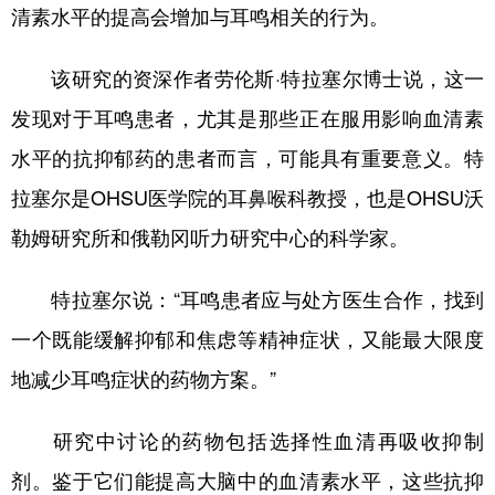
山东
河南
湖北
湖南
清素水平的提高会增加与耳鸣相关的行为。
广东
广西
海南
重庆
该研究的资深作者劳伦斯·特拉塞尔博士说，这一
四川
贵州
云南
西藏
发现对于耳鸣患者，尤其是那些正在服用影响血清素
陕西
甘肃
青海
宁夏
水平的抗抑郁药的患者而言，可能具有重要意义。特
新疆
内蒙古
黑龙江
拉塞尔是OHSU医学院的耳鼻喉科教授，也是OHSU沃
勒姆研究所和俄勒冈听力研究中心的科学家。
多语种频道
特拉塞尔说：“耳鸣患者应与处方医生合作，找到
English
Español
Français
عربى
一个既能缓解抑郁和焦虑等精神症状，又能最大限度
Русский язык
日本語
한국어
地减少耳鸣症状的药物方案。”
Deutsch
Português
研究中讨论的药物包括选择性血清再吸收抑制
剂。鉴于它们能提高大脑中的血清素水平，这些抗抑