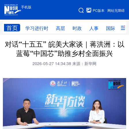
手机版
手机版
PC版本
网站无障碍
网站地图
首页
学习进行时
高层
时政
人事
国际
财
对话“十五五” 皖美大家谈｜蒋洪洲：以
学习进行时
高层
时政
人事
蓝莓“中国芯”助推乡村全面振兴
国际
财经
网评
港澳
2026-05-27 14:34:38
来源：新华网
台湾
思客智库
全球连线
教育
科技
科创
量子
体育
文化
书画
健康
军事
访谈
视频
图片
政务
法律
中央文件
金融
汽车
食品
人居
信息化
数字经济