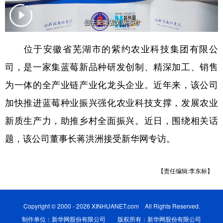
学术中国
乡村振兴
银龄
溯源中国
城市
旅游
能源
会展
位于安徽省芜湖市的紫约农业科技集团有限公
彩票
娱乐
时尚
悦读
司，是一家集蓝莓新品种研发创制、精深加工、销售
公益
一带一路
亚太网
上市公司
为一体的全产业链产业化龙头企业。近年来，该公司
加快推进蓝莓种业振兴强化农业科技支撑，发展农业
文化产业
新质生产力，助推乡村全面振兴。近日，围绕相关话
题，该公司董事长蒋洪洲接受新华网专访。
地方频道
北京
天津
河北
山西
【责任编辑:李东标】
辽宁
吉林
上海
江苏
浙江
安徽
福建
江西
Copyright © 2000 - 2026 XINHUANET.com All Rights Reserved.
制作单位：新华网股份有限公司 版权所有：新华网股份有限公司