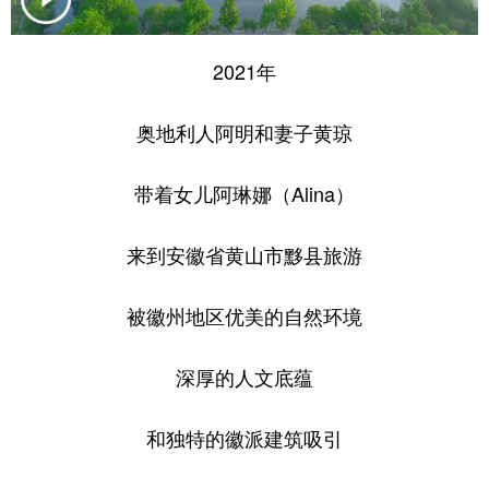
学术中国
乡村振兴
银龄
溯源中国
2021年
城市
旅游
能源
会展
奥地利人阿明和妻子黄琼
彩票
娱乐
时尚
悦读
公益
一带一路
亚太网
上市公司
带着女儿阿琳娜（Alina）
文化产业
来到安徽省黄山市黟县旅游
地方频道
被徽州地区优美的自然环境
北京
天津
河北
山西
深厚的人文底蕴
辽宁
吉林
上海
江苏
和独特的徽派建筑吸引
浙江
安徽
福建
江西