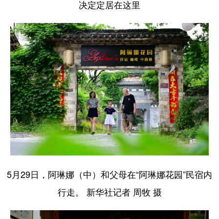
决定定居在这里
山东
河南
湖北
湖南
广东
广西
海南
重庆
四川
贵州
云南
西藏
陕西
甘肃
青海
宁夏
新疆
内蒙古
黑龙江
多语种频道
English
Español
Français
عربى
Русский язык
日本語
한국어
5月29日，阿琳娜（中）和父母在“阿琳娜花园”民宿内
Deutsch
Português
行走。 新华社记者 周牧 摄