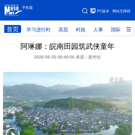
手机版
手机版
PC版本
网站无障碍
网站地图
首页
学习进行时
高层
时政
人事
国际
财
阿琳娜：皖南田园筑武侠童年
学习进行时
高层
时政
人事
2026-06-02 08:49:06
来源：新华社
国际
财经
网评
港澳
台湾
思客智库
全球连线
教育
科技
科创
量子
体育
文化
书画
健康
军事
访谈
视频
图片
政务
法律
中央文件
金融
汽车
食品
人居
信息化
数字经济