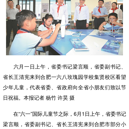
学术中国
乡村振兴
银龄
溯源中国
城市
旅游
能源
会展
彩票
娱乐
时尚
悦读
公益
一带一路
亚太网
上市公司
文化产业
六月一日上午，省委书记梁言顺，省委副书记、
省长王清宪来到合肥一六八玫瑰园学校集贤校区看望
地方频道
少年儿童，代表省委、省政府向全省小朋友们致以节
北京
天津
河北
山西
日祝福。本报记者 杨竹 许昊 摄
辽宁
吉林
上海
江苏
在“六一”国际儿童节之际，6月1日上午，省委书记
浙江
安徽
福建
江西
梁言顺，省委副书记、省长王清宪来到合肥市部分小