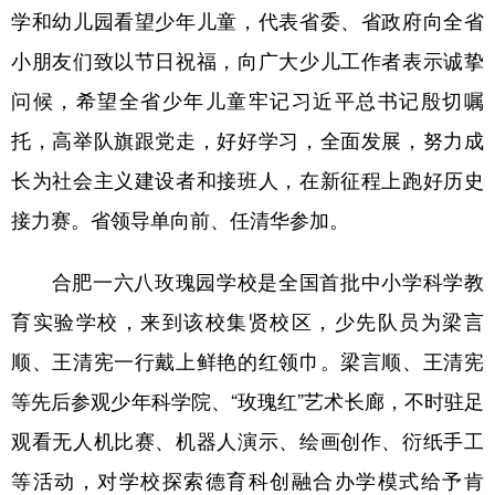
山东
河南
湖北
湖南
学和幼儿园看望少年儿童，代表省委、省政府向全省
广东
广西
海南
重庆
小朋友们致以节日祝福，向广大少儿工作者表示诚挚
问候，希望全省少年儿童牢记习近平总书记殷切嘱
四川
贵州
云南
西藏
托，高举队旗跟党走，好好学习，全面发展，努力成
陕西
甘肃
青海
宁夏
长为社会主义建设者和接班人，在新征程上跑好历史
新疆
内蒙古
黑龙江
接力赛。省领导单向前、任清华参加。
多语种频道
合肥一六八玫瑰园学校是全国首批中小学科学教
育实验学校，来到该校集贤校区，少先队员为梁言
English
Español
Français
عربى
顺、王清宪一行戴上鲜艳的红领巾。梁言顺、王清宪
Русский язык
日本語
한국어
等先后参观少年科学院、“玫瑰红”艺术长廊，不时驻足
Deutsch
Português
观看无人机比赛、机器人演示、绘画创作、衍纸手工
等活动，对学校探索德育科创融合办学模式给予肯