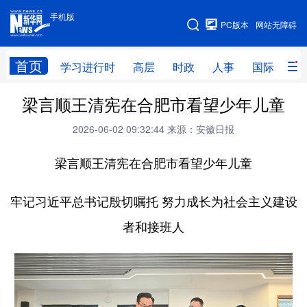
手机版
手机版
PC版本
网站无障碍
网站地图
首页
学习进行时
高层
时政
人事
国际
财
梁言顺王清宪在合肥市看望少年儿童
学习进行时
高层
时政
人事
2026-06-02 09:32:44
来源：安徽日报
国际
财经
网评
港澳
梁言顺王清宪在合肥市看望少年儿童
台湾
思客智库
全球连线
教育
科技
科创
量子
体育
牢记习近平总书记殷切嘱托 努力成长为社会主义建设
文化
书画
健康
军事
者和接班人
访谈
视频
图片
政务
法律
中央文件
金融
汽车
食品
人居
信息化
数字经济