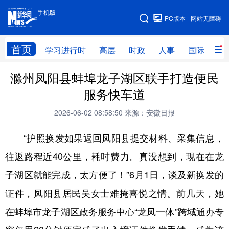
手机版
手机版
PC版本
网站无障碍
网站地图
首页
学习进行时
高层
时政
人事
国际
财
滁州凤阳县蚌埠龙子湖区联手打造便民
学习进行时
高层
时政
人事
服务快车道
国际
财经
网评
港澳
2026-06-02 08:58:50
来源：安徽日报
台湾
思客智库
全球连线
教育
“护照换发如果返回凤阳县提交材料、采集信息，
科技
科创
量子
体育
往返路程近40公里，耗时费力。真没想到，现在在龙
文化
书画
健康
军事
子湖区就能完成，太方便了！”6月1日，谈及新换发的
访谈
视频
图片
政务
证件，凤阳县居民吴女士难掩喜悦之情。前几天，她
法律
中央文件
金融
汽车
在蚌埠市龙子湖区政务服务中心“龙凤一体”跨域通办专
食品
人居
信息化
数字经济