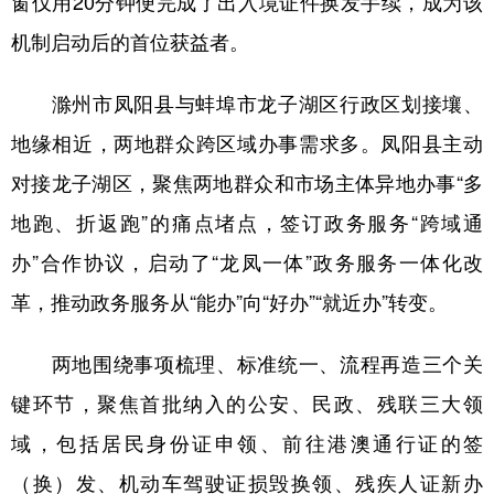
窗仅用20分钟便完成了出入境证件换发手续，成为该
机制启动后的首位获益者。
学术中国
乡村振兴
银龄
溯源中国
城市
旅游
能源
会展
滁州市凤阳县与蚌埠市龙子湖区行政区划接壤、
彩票
娱乐
时尚
悦读
地缘相近，两地群众跨区域办事需求多。凤阳县主动
对接龙子湖区，聚焦两地群众和市场主体异地办事“多
公益
一带一路
亚太网
上市公司
地跑、折返跑”的痛点堵点，签订政务服务“跨域通
文化产业
办”合作协议，启动了“龙凤一体”政务服务一体化改
革，推动政务服务从“能办”向“好办”“就近办”转变。
地方频道
两地围绕事项梳理、标准统一、流程再造三个关
北京
天津
河北
山西
键环节，聚焦首批纳入的公安、民政、残联三大领
辽宁
吉林
上海
江苏
域，包括居民身份证申领、前往港澳通行证的签
浙江
安徽
福建
江西
（换）发、机动车驾驶证损毁换领、残疾人证新办