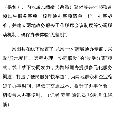
山东
河南
湖北
湖南
（换领）、内地居民结婚（离婚）登记等共计18项高
广东
广西
海南
重庆
频民生服务事项，梳理通办事项清单，统一办事标
四川
贵州
云南
西藏
准，并建立两地政务服务工作联席会议制度等协调联
动机制，确保办事体验“无差别”。
陕西
甘肃
青海
宁夏
新疆
内蒙古
黑龙江
凤阳县在线下设置了“龙凤一体”跨域通办专窗，采
取“异地受理、远程办理、协同联动”的“收受分离”模
多语种频道
式，线上线下协同发力，为跨域通办提供多元化服务
渠道，打造了便民服务“快车道”，为两地群众和企业缩
English
Español
Français
عربى
短了办事时间、降低了交通成本、提升了办事体验，
Русский язык
日本語
한국어
切实带来办事便利。（记者 罗宝 通讯员 张树虎 朱晓
Deutsch
Português
畅）