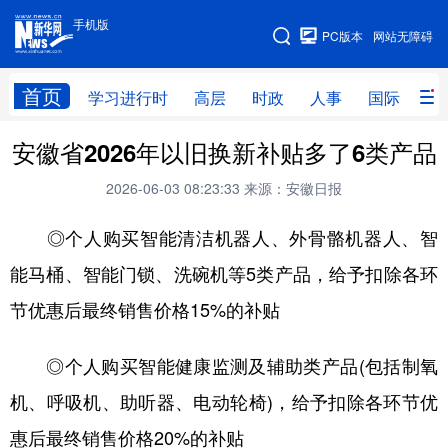
手机版
手机版
PC版本
网站无障碍
网站地图
首页
学习进行时
高层
时政
人事
国际
财
安徽省2026年以旧换新补贴多了6类产品
学习进行时
高层
时政
人事
2026-06-03 08:23:33
来源：安徽日报
国际
财经
网评
港澳
◎个人购买智能清洁机器人、外骨骼机器人、智
台湾
思客智库
全球连线
教育
能马桶、智能门锁、洗碗机等5类产品，给予扣除各环
科技
科创
量子
体育
节优惠后最终销售价格15%的补贴
文化
书画
健康
军事
访谈
视频
图片
政务
◎个人购买智能健康监测及辅助类产品(包括制氧
机、呼吸机、助听器、电动轮椅)，给予扣除各环节优
法律
中央文件
金融
汽车
惠后最终销售价格20%的补贴
食品
人居
信息化
数字经济