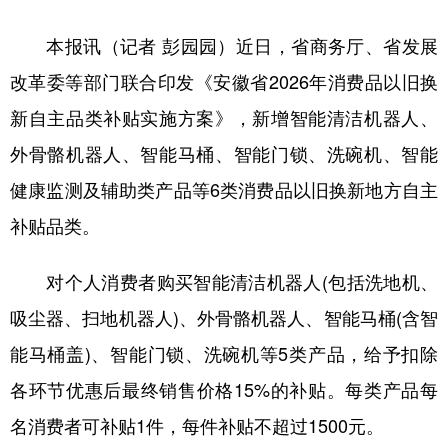
学术中国
乡村振兴
银龄
溯源中国
本报讯（记者 彭园园）近日，省商务厅、省发展
改革委等部门联合印发《安徽省2026年消费品以旧换
城市
旅游
能源
会展
新自主品类补贴实施方案》，新增智能清洁机器人、
彩票
娱乐
时尚
悦读
外骨骼机器人、智能马桶、智能门锁、洗碗机、智能
公益
一带一路
亚太网
上市公司
健康监测及辅助类产品等6类消费品以旧换新地方自主
文化产业
补贴品类。
对个人消费者购买智能清洁机器人(包括洗地机、
地方频道
吸尘器、扫地机器人)、外骨骼机器人、智能马桶(含智
北京
天津
河北
山西
能马桶盖)、智能门锁、洗碗机等5类产品，给予扣除
辽宁
吉林
上海
江苏
各环节优惠后最终销售价格15%的补贴。每类产品每
浙江
安徽
福建
江西
名消费者可补贴1件，每件补贴不超过1500元。