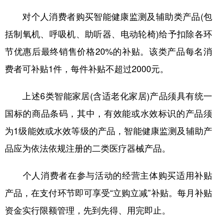
山东
河南
湖北
湖南
对个人消费者购买智能健康监测及辅助类产品(包
广东
广西
海南
重庆
括制氧机、呼吸机、助听器、电动轮椅)给予扣除各环
四川
贵州
云南
西藏
节优惠后最终销售价格20%的补贴。该类产品每名消
陕西
甘肃
青海
宁夏
费者可补贴1件，每件补贴不超过2000元。
新疆
内蒙古
黑龙江
上述6类智能家居(含适老化家居)产品须具有统一
国标的商品条码，其中，有效能或水效标识的产品须
多语种频道
为1级能效或水效等级的产品，智能健康监测及辅助产
English
Español
Français
عربى
品应为依法依规注册的二类医疗器械产品。
Русский язык
日本語
한국어
个人消费者在参与活动的经营主体购买适用补贴
Deutsch
Português
产品，在支付环节即可享受“立购立减”补贴。每月补贴
资金实行限额管理，先到先得、用完即止。