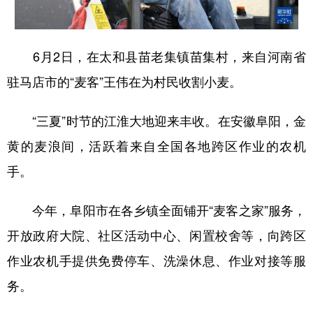
学术中国
乡村振兴
银龄
溯源中国
6月2日，在太和县苗老集镇苗集村，来自河南省
城市
旅游
能源
会展
驻马店市的“麦客”王伟在为村民收割小麦。
彩票
娱乐
时尚
悦读
公益
一带一路
亚太网
上市公司
“三夏”时节的江淮大地迎来丰收。在安徽阜阳，金
黄的麦浪间，活跃着来自全国各地跨区作业的农机
文化产业
手。
地方频道
今年，阜阳市在各乡镇全面铺开“麦客之家”服务，
北京
天津
河北
山西
开放政府大院、社区活动中心、闲置校舍等，向跨区
作业农机手提供免费停车、洗澡休息、作业对接等服
辽宁
吉林
上海
江苏
务。
浙江
安徽
福建
江西