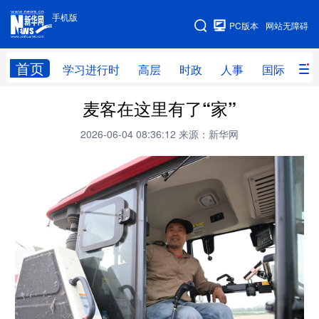
手机版
手机版
PC版本
网站无障碍
网站地图
首页
学习进行时
高层
时政
人事
国际
财
麦客在这里有了“家”
学习进行时
高层
时政
人事
2026-06-04 08:36:12
来源：新华网
国际
财经
网评
港澳
台湾
思客智库
全球连线
教育
科技
科创
量子
体育
文化
书画
健康
军事
访谈
视频
图片
政务
法律
中央文件
金融
汽车
食品
人居
信息化
数字经济