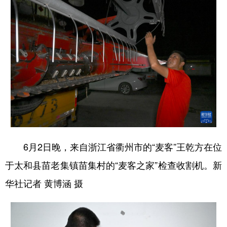
6月2日晚，来自浙江省衢州市的“麦客”王乾方在位
于太和县苗老集镇苗集村的“麦客之家”检查收割机。新
华社记者 黄博涵 摄