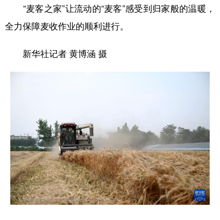
山东
河南
湖北
湖南
“麦客之家”让流动的“麦客”感受到归家般的温暖，
广东
广西
海南
重庆
全力保障麦收作业的顺利进行。
四川
贵州
云南
西藏
新华社记者 黄博涵 摄
陕西
甘肃
青海
宁夏
新疆
内蒙古
黑龙江
多语种频道
English
Español
Français
عربى
Русский язык
日本語
한국어
Deutsch
Português