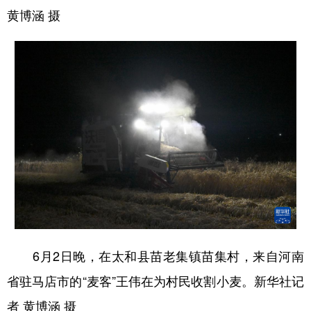
黄博涵 摄
6月2日晚，在太和县苗老集镇苗集村，来自河南
省驻马店市的“麦客”王伟在为村民收割小麦。新华社记
者 黄博涵 摄