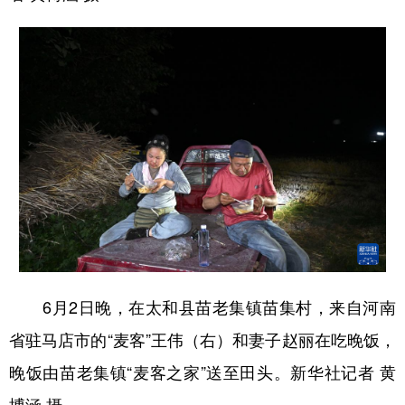
6月2日晚，在太和县苗老集镇苗集村，来自河南
省驻马店市的“麦客”王伟（右）和妻子赵丽在吃晚饭，
晚饭由苗老集镇“麦客之家”送至田头。新华社记者 黄
博涵 摄