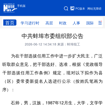
手机版
手机版
PC版本
网站无障碍
网站地图
首页
学习进行时
高层
时政
人事
国际
财
中共蚌埠市委组织部公告
学习进行时
高层
时政
人事
2026-06-12 14:34:18
来源：蚌埠组工
国际
财经
网评
港澳
为在干部选拔任用工作中进一步扩大民主，广泛
台湾
思客智库
全球连线
教育
听取群众意见，把干部选好、选准，根据《党政领导
科技
科创
量子
体育
干部选拔任用工作条例》规定，现对以下拟作为县
文化
书画
健康
军事
（区）委常委新提名人选进行公示（按姓氏笔画为
访谈
视频
图片
政务
序）：
法律
中央文件
金融
汽车
石帅，男，汉族，1987年12月生，大学，文学学
食品
人居
信息化
数字经济