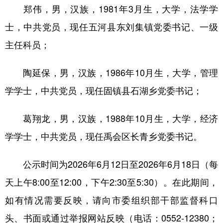
山东
河南
湖北
湖南
郑伟，男，汉族，1981年3月生，大学，法学学
广东
广西
海南
重庆
士，中共党员，现任五河县东刘集镇党委书记、一级
主任科员；
四川
贵州
云南
西藏
陕西
甘肃
青海
宁夏
陶延保，男，汉族，1986年10月生，大学，管理
新疆
内蒙古
黑龙江
学学士，中共党员，现任固镇县石湖乡党委书记；
葛翔龙，男，汉族，1988年10月生，大学，经济
多语种频道
学学士，中共党员，现任禹会区长青乡党委书记。
English
Español
Français
عربى
公示时间为2026年6月12日至2026年6月18日（每
Русский язык
日本語
한국어
天上午8:00至12:00，下午2:30至5:30）。在此期间，
Deutsch
Português
如有情况需要反映，请向市委组织部干部监督科口
头、书面或通过举报网站反映（电话：0552-12380；