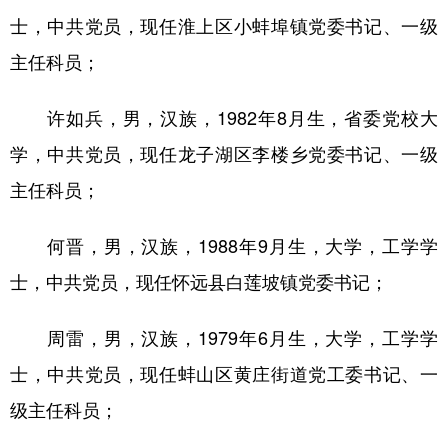
士，中共党员，现任淮上区小蚌埠镇党委书记、一级
学术中国
乡村振兴
银龄
溯源中国
主任科员；
城市
旅游
能源
会展
许如兵，男，汉族，1982年8月生，省委党校大
彩票
娱乐
时尚
悦读
学，中共党员，现任龙子湖区李楼乡党委书记、一级
公益
一带一路
亚太网
上市公司
主任科员；
文化产业
何晋，男，汉族，1988年9月生，大学，工学学
士，中共党员，现任怀远县白莲坡镇党委书记；
地方频道
北京
天津
河北
山西
周雷，男，汉族，1979年6月生，大学，工学学
士，中共党员，现任蚌山区黄庄街道党工委书记、一
辽宁
吉林
上海
江苏
级主任科员；
浙江
安徽
福建
江西