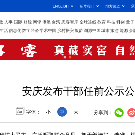
ENGLISH
新华报刊
地方频道
承
政
人事
国际
财经
网评
港澳
台湾
思客智库
全球连线
教育
科技
科创
量子
生活
信息化
数字经济
学术中国
乡村振兴
银龄
溯源中国
城市
旅游
能源
会
安庆发布干部任前公示公
字体：
小
中
大
分享到：
扩大民主，广泛听取群众意见，把干部选好、选准，根