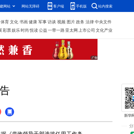
建网站
网站无障碍
客户端
手机版
站内搜索
体育
文化
书画
健康
军事
访谈
视频
图片
政务
法律
中央文件
展
彩票
娱乐
时尚
悦读
公益
一带一路
亚太网
上市公司
文化产业
告
据《党政领导干部选拔任用工作条