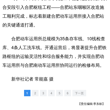
山东
河南
湖北
湖南
合安段引入合肥枢纽工程——合肥站东咽喉区改造施
广东
广西
海南
重庆
工顺利完成，标志着新建合肥动车运用所接入合肥站
四川
贵州
云南
西藏
的关键通道打通。
陕西
甘肃
青海
宁夏
合肥动车运用所总规模为35条存车线、10线检查
新疆
内蒙古
黑龙江
库、4条人工洗车线。开通运营后，将显著提升合肥铁
路枢纽的运输灵活性和综合服务能力，并实现合肥动
多语种频道
车运用所与合肥南动车运用所协同运行的检修布局。
English
Español
Français
عربى
新华社记者 常能嘉 摄
Русский язык
日本語
한국어
Deutsch
Português
1
2
3
4
5
6
下一页
【责任编辑:李东标】