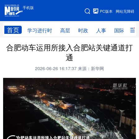
手机版
手机版
PC版本
网站无障碍
网站地图
首页
学习进行时
高层
时政
人事
国际
财
合肥动车运用所接入合肥站关键通道打
学习进行时
高层
时政
人事
通
国际
财经
网评
港澳
2026-06-26 16:17:37
来源：新华网
台湾
思客智库
全球连线
教育
科技
科创
量子
体育
文化
书画
健康
军事
访谈
视频
图片
政务
法律
中央文件
金融
汽车
食品
人居
信息化
数字经济