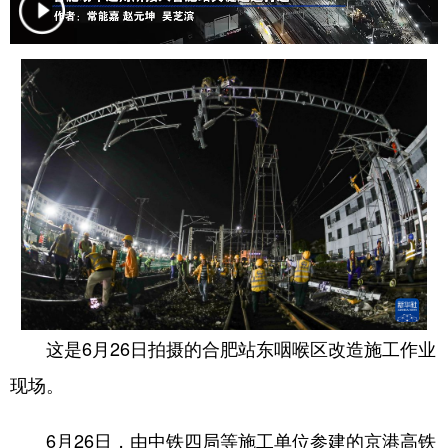
学术中国
乡村振兴
银龄
溯源中国
城市
旅游
能源
会展
彩票
娱乐
时尚
悦读
公益
一带一路
亚太网
上市公司
文化产业
地方频道
北京
天津
河北
山西
这是6月26日拍摄的合肥站东咽喉区改造施工作业
辽宁
吉林
上海
江苏
现场。
浙江
安徽
福建
江西
6月26日，由中铁四局等施工单位参建的京港高铁