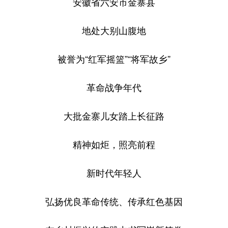
安徽省六安市金寨县
山东
河南
湖北
湖南
广东
广西
海南
重庆
地处大别山腹地
四川
贵州
云南
西藏
被誉为“红军摇篮”“将军故乡”
陕西
甘肃
青海
宁夏
革命战争年代
新疆
内蒙古
黑龙江
大批金寨儿女踏上长征路
多语种频道
精神如炬，照亮前程
English
Español
Français
عربى
新时代年轻人
Русский язык
日本語
한국어
Deutsch
Português
弘扬优良革命传统、传承红色基因