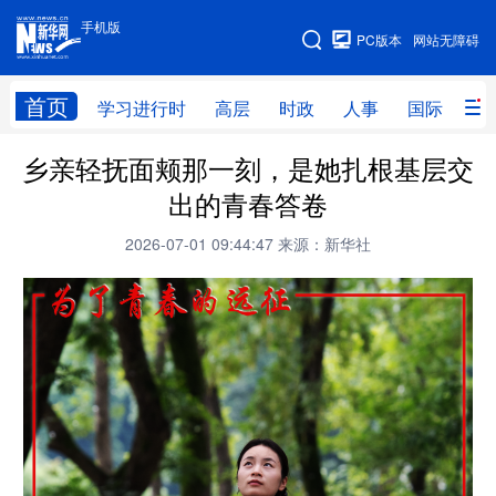
手机版
手机版
PC版本
网站无障碍
网站地图
首页
学习进行时
高层
时政
人事
国际
财
乡亲轻抚面颊那一刻，是她扎根基层交
学习进行时
高层
时政
人事
出的青春答卷
国际
财经
网评
港澳
2026-07-01 09:44:47
来源：新华社
台湾
思客智库
全球连线
教育
科技
科创
量子
体育
文化
书画
健康
军事
访谈
视频
图片
政务
法律
中央文件
金融
汽车
食品
人居
信息化
数字经济