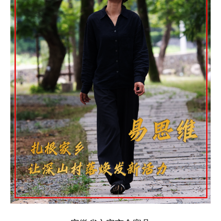
学术中国
乡村振兴
银龄
溯源中国
城市
旅游
能源
会展
彩票
娱乐
时尚
悦读
公益
一带一路
亚太网
上市公司
文化产业
地方频道
北京
天津
河北
山西
辽宁
吉林
上海
江苏
浙江
安徽
福建
江西