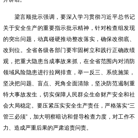
学术中国
乡村振兴
银龄
溯源中国
梁言顺批示强调，要深入学习贯彻习近平总书记
城市
旅游
能源
会展
关于安全生产的重要指示批示精神，针对检查组发现
的突出问题，动真碰硬推动整改落实，确保改彻底、
彩票
娱乐
时尚
悦读
改到位。全省各级各部门要牢固树立和践行正确政绩
公益
一带一路
亚太网
上市公司
观，把重大隐患当成事故来抓，在全省范围内对消防
文化产业
领域风险隐患进行拉网排查，举一反三、系统施策，
坚决把问题、盲点、死角全面清除，坚决防范遏制重
地方频道
特大事故发生，切实保障人民群众生命财产安全和社
北京
天津
河北
山西
会大局稳定。要压紧压实安全生产责任，严格落实“三
辽宁
吉林
上海
江苏
管三必须”，加大明察暗访和督导检查力度，对工作不
力、造成严重后果的严肃追责问责。
浙江
安徽
福建
江西