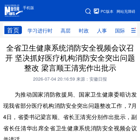
手机版
手机版
PC版本
网站无障碍
网站地图
首页
学习进行时
高层
时政
人事
国际
财
全省卫生健康系统消防安全视频会议召
学习进行时
高层
时政
人事
开 坚决抓好医疗机构消防安全突出问题
国际
财经
网评
港澳
整改 梁言顺王清宪作出批示
台湾
思客智库
全球连线
教育
2026-07-04 20:16:59
来源：安徽日报
科技
科创
量子
体育
为推动国家消防救援局、国家卫生健康委暗访发
文化
书画
健康
军事
现我省部分医疗机构消防安全突出问题整改工作，7月
访谈
视频
图片
政务
4日，省委书记梁言顺、省长王清宪分别作出批示，副
法律
中央文件
金融
汽车
省长任清华出席全省卫生健康系统消防安全视频会议
并讲话。
食品
人居
信息化
数字经济