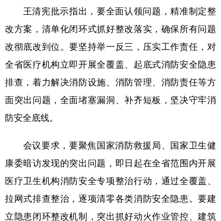
山东
河南
湖北
湖南
王清宪批示指出，要全面认领问题，精准制定整
广东
广西
海南
重庆
改方案，清单化闭环式抓好整改落实，确保所有问题
改彻底改到位。要坚持举一反三，压实工作责任，对
四川
贵州
云南
西藏
全省医疗机构立即开展全覆盖、起底式消防安全隐患
陕西
甘肃
青海
宁夏
排查，着力解决消防设施、消防管理、消防责任等方
新疆
内蒙古
黑龙江
面突出问题，全面堵塞漏洞、补齐短板，坚决守牢消
防安全底线。
多语种频道
会议要求，要聚焦国家消防救援局、国家卫生健
English
Español
Français
عربى
康委暗访发现的突出问题，即日起在全省范围内开展
Русский язык
日本語
한국어
医疗卫生机构消防安全专项整治行动，通过全覆盖、
Deutsch
Português
拉网式排查整治，逐项清零各类消防安全隐患。要建
立隐患闭环整改机制，突出抓好动火作业管控、建筑