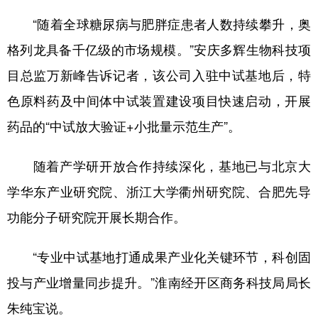
山东
河南
湖北
湖南
“随着全球糖尿病与肥胖症患者人数持续攀升，奥
广东
广西
海南
重庆
格列龙具备千亿级的市场规模。”安庆多辉生物科技项
四川
贵州
云南
西藏
目总监万新峰告诉记者，该公司入驻中试基地后，特
陕西
甘肃
青海
宁夏
色原料药及中间体中试装置建设项目快速启动，开展
药品的“中试放大验证+小批量示范生产”。
新疆
内蒙古
黑龙江
随着产学研开放合作持续深化，基地已与北京大
多语种频道
学华东产业研究院、浙江大学衢州研究院、合肥先导
English
Español
Français
عربى
功能分子研究院开展长期合作。
Русский язык
日本語
한국어
“专业中试基地打通成果产业化关键环节，科创固
Deutsch
Português
投与产业增量同步提升。”淮南经开区商务科技局局长
朱纯宝说。