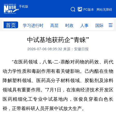
手机版
手机版
PC版本
网站无障碍
网站地图
首页
学习进行时
高层
时政
人事
国际
财
中试基地获药企“青睐”
学习进行时
高层
时政
人事
2026-07-06 08:35:32
来源：安徽日报
国际
财经
网评
港澳
“在医药领域，八氢-二-萘酚对药物的药效、药代
台湾
思客智库
全球连线
教育
动力学性质和毒副作用有着关键影响。己内酯在生物
科技
科创
量子
体育
降解塑料领域、医药高分子材料领域、胶黏剂及涂料
文化
书画
健康
军事
领域具有重要作用。”7月1日，在淮南经济技术开发区
访谈
视频
图片
政务
医药精细化工专业中试基地内，张俊良穿着白色长
法律
中央文件
金融
汽车
褂，正带着科研人员开展中试放大生产。
食品
人居
信息化
数字经济