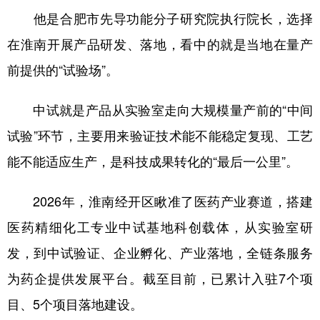
他是合肥市先导功能分子研究院执行院长，选择
学术中国
乡村振兴
银龄
溯源中国
在淮南开展产品研发、落地，看中的就是当地在量产
城市
旅游
能源
会展
前提供的“试验场”。
彩票
娱乐
时尚
悦读
中试就是产品从实验室走向大规模量产前的“中间
公益
一带一路
亚太网
上市公司
试验”环节‌，主要用来验证技术能不能稳定复现、工艺
文化产业
能不能适应生产，是科技成果转化的“最后一公里”。‌‌
2026年，淮南经开区瞅准了医药产业赛道，搭建
地方频道
医药精细化工专业中试基地科创载体，从实验室研
北京
天津
河北
山西
发，到中试验证、企业孵化、产业落地，全链条服务
辽宁
吉林
上海
江苏
为药企提供发展平台。截至目前，已累计入驻7个项
浙江
安徽
福建
江西
目、5个项目落地建设。