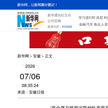
新华通讯社主办
学习进行时
高层
时
公司官网
金融
汽车
食品
人居
股票代码：
603888
新华网
>
安徽
> 正文
2026
07/06
08:35:24
来源：安徽日报
“将金属与橡胶这两种性质迥异