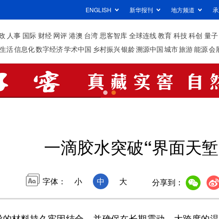
ENGLISH
新华报刊
地方频道
承
政
人事
国际
财经
网评
港澳
台湾
思客智库
全球连线
教育
科技
科创
量子
生活
信息化
数字经济
学术中国
乡村振兴
银龄
溯源中国
城市
旅游
能源
会
一滴胶水突破“界面天堑
字体：
小
中
大
分享到：
的材料持久牢固结合，并确保在长期震动、大跨度的温