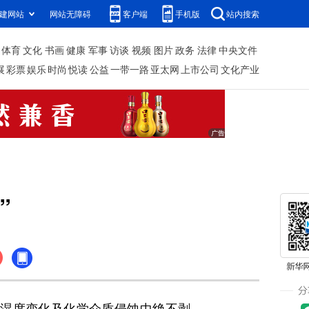
建网站
网站无障碍
客户端
手机版
站内搜索
体育
文化
书画
健康
军事
访谈
视频
图片
政务
法律
中央文件
展
彩票
娱乐
时尚
悦读
公益
一带一路
亚太网
上市公司
文化产业
”
湿度变化及化学介质侵蚀中绝不剥