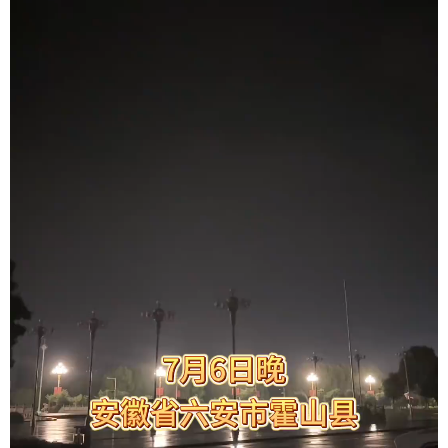
学术中国
乡村振兴
银龄
溯源中国
城市
旅游
能源
会展
彩票
娱乐
时尚
悦读
公益
一带一路
亚太网
上市公司
文化产业
地方频道
北京
天津
河北
山西
辽宁
吉林
上海
江苏
浙江
安徽
福建
江西