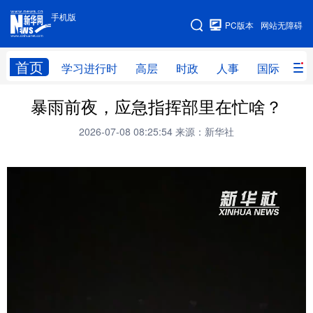
手机版
手机版
PC版本
网站无障碍
网站地图
首页
学习进行时
高层
时政
人事
国际
财
暴雨前夜，应急指挥部里在忙啥？
学习进行时
高层
时政
人事
2026-07-08 08:25:54
来源：新华社
国际
财经
网评
港澳
台湾
思客智库
全球连线
教育
科技
科创
量子
体育
文化
书画
健康
军事
访谈
视频
图片
政务
法律
中央文件
金融
汽车
食品
人居
信息化
数字经济