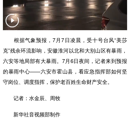
山东
河南
湖北
湖南
广东
广西
海南
重庆
四川
贵州
云南
西藏
陕西
甘肃
青海
宁夏
根据气象预报，7月7日凌晨，受十号台风“美莎
克”残余环流影响，安徽淮河以北和大别山区有暴雨，
新疆
内蒙古
黑龙江
六安等地局部有大暴雨。7月6日夜间，记者来到预报
的暴雨中心——六安市霍山县，看应急指挥部如何坚
多语种频道
守岗位、调度指挥，保护老百姓生命财产安全。
English
Español
Français
عربى
记者：水金辰、周牧
Русский язык
日本語
한국어
Deutsch
Português
新华社音视频部制作