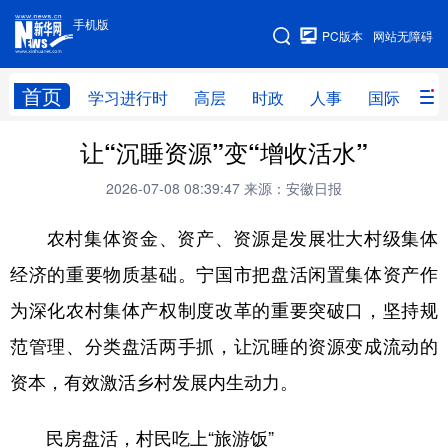
手机版
手机版
PC版本
网站无障碍
网站地图
首页
学习进行时
高层
时政
人事
国际
财
让“沉睡资源”变“增收活水”
学习进行时
高层
时政
人事
2026-07-08 08:39:47
来源：安徽日报
国际
财经
网评
港澳
农村集体资金、资产、资源是发展壮大村级集体
台湾
思客智库
全球连线
教育
经济的重要物质基础。宁国市把盘活闲置集体资产作
科技
科创
量子
体育
为深化农村集体产权制度改革的重要突破口，坚持规
文化
书画
健康
军事
范管理、分类盘活两手抓，让沉睡的资源变成流动的
访谈
视频
图片
政务
资本，有效激活乡村发展内生动力。
法律
中央文件
金融
汽车
民房盘活，村民吃上“旅游饭”
食品
人居
信息化
数字经济