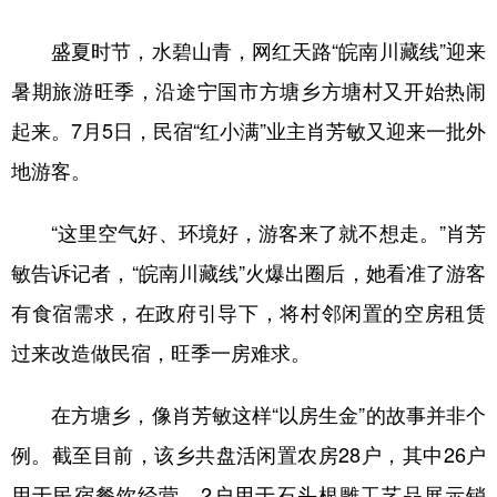
学术中国
乡村振兴
银龄
溯源中国
盛夏时节，水碧山青，网红天路“皖南川藏线”迎来
暑期旅游旺季，沿途宁国市方塘乡方塘村又开始热闹
城市
旅游
能源
会展
起来。7月5日，民宿“红小满”业主肖芳敏又迎来一批外
彩票
娱乐
时尚
悦读
地游客。
公益
一带一路
亚太网
上市公司
“这里空气好、环境好，游客来了就不想走。”肖芳
文化产业
敏告诉记者，“皖南川藏线”火爆出圈后，她看准了游客
有食宿需求，在政府引导下，将村邻闲置的空房租赁
地方频道
过来改造做民宿，旺季一房难求。
北京
天津
河北
山西
在方塘乡，像肖芳敏这样“以房生金”的故事并非个
辽宁
吉林
上海
江苏
例。截至目前，该乡共盘活闲置农房28户，其中26户
浙江
安徽
福建
江西
用于民宿餐饮经营，2户用于石头根雕工艺品展示销