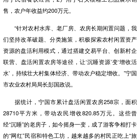
山东
河南
湖北
湖南
售，农户年收益约200万元。
广东
广西
海南
重庆
“针对农村水库、老厂房、农房长期闲置问题，我
四川
贵州
云南
西藏
们坚持改革破题、分类施策，积极探索农村闲置资产
陕西
甘肃
青海
宁夏
资源的盘活利用模式，通过搭建交易平台、创新村企
新疆
内蒙古
黑龙江
联营、盘活闲置农房等途径，让‘沉睡资源’变‘增收活
水’，持续壮大村集体经济、带动农户稳定增收。”宁国
多语种频道
市农业农村局局长彭国政说。
English
Español
Français
عربى
据统计，宁国市累计盘活闲置农房258宗，面积
Русский язык
日本語
한국어
28710平方米，带动农民增收820.85万元。这些曾
Deutsch
Português
经“沉睡”的老房子，如今摇身一变，成了游客争相打卡
的“网红”民宿和特色工坊，越来越多的村民正吃上“旅