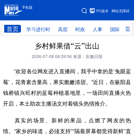
手机版
手机版
PC版本
网站无障碍
网站地图
首页
学习进行时
高层
时政
人事
国际
财
乡村鲜果借“云”出山
学习进行时
高层
时政
人事
2026-07-08 08:39:56
来源：安徽日报
国际
财经
网评
港澳
“欢迎各位网友进入直播间，我手中拿的是‘兔眼蓝
台湾
思客智库
全球连线
教育
莓’，花青素含量高，果实脆嫩清甜。”近日，在枞阳县
科技
科创
量子
体育
钱桥镇兴旺村的蓝莓种植基地里，一场田间直播火热
文化
书画
健康
军事
开启，本土助农主播汤文对着镜头热情推介。
访谈
视频
图片
政务
真实的场景、新鲜的果品，点燃了网友的热
法律
中央文件
金融
汽车
情。“家乡的味道，必须支持”“隔着屏幕都觉得新鲜”直
食品
人居
信息化
数字经济