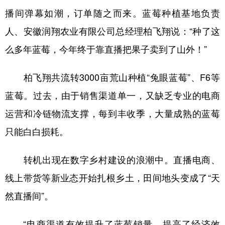
播间弹幕如潮，订单随之而来。蓝莓种植基地负责
学术中国
乡村振兴
银龄
溯源中国
人、安徽润翔农业有限公司总经理柏飞翔说：“种了这
城市
旅游
能源
会展
么多年蓝莓，今年终于靠直播把果子卖到了山外！”
彩票
娱乐
时尚
悦读
柏飞翔共流转3000亩荒山种植“兔眼蓝莓”、F6等
公益
一带一路
亚太网
上市公司
蓝莓。过去，由于销售渠道单一，又缺乏专业的电商
文化产业
运营和冷链物流支撑，每到丰收季，大量成熟的蓝莓
只能白白损耗。
地方频道
转机出现在数字乡村建设的浪潮中。直播电商、
北京
天津
河北
山西
线上带货等新业态开始扎根乡土，田间地头变成了“天
辽宁
吉林
上海
江苏
然直播间”。
浙江
安徽
福建
江西
“电商渠道有效提升了蓝莓销量，提高了经济效