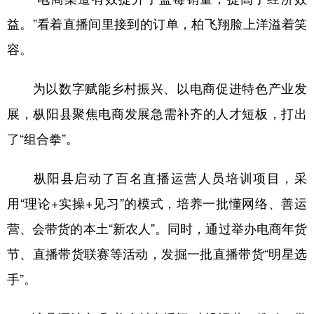
山东
河南
湖北
湖南
益。”看着直播间里接到的订单，柏飞翔脸上洋溢着笑
广东
广西
海南
重庆
容。
四川
贵州
云南
西藏
为以数字赋能乡村振兴、以电商促进特色产业发
陕西
甘肃
青海
宁夏
展，枞阳县聚焦电商发展急需补齐的人才短板，打出
新疆
内蒙古
黑龙江
了“组合拳”。
多语种频道
枞阳县启动了百名直播运营人员培训项目，采
用“理论+实操+见习”的模式，培养一批懂网络、善运
English
Español
Français
عربى
营、会带货的本土“新农人”。同时，通过举办电商年货
Русский язык
日本語
한국어
节、直播带货联赛等活动，发掘一批直播带货“明星选
Deutsch
Português
手”。