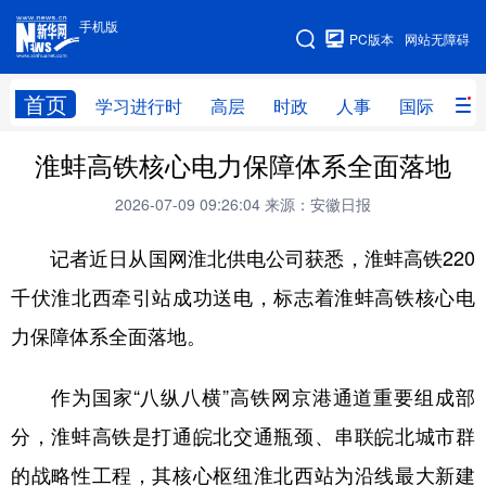
手机版
手机版
PC版本
网站无障碍
网站地图
首页
学习进行时
高层
时政
人事
国际
财
淮蚌高铁核心电力保障体系全面落地
学习进行时
高层
时政
人事
2026-07-09 09:26:04
来源：安徽日报
国际
财经
网评
港澳
记者近日从国网淮北供电公司获悉，淮蚌高铁220
台湾
思客智库
全球连线
教育
千伏淮北西牵引站成功送电，标志着淮蚌高铁核心电
科技
科创
量子
体育
力保障体系全面落地。
文化
书画
健康
军事
访谈
视频
图片
政务
作为国家“八纵八横”高铁网京港通道重要组成部
分，淮蚌高铁是打通皖北交通瓶颈、串联皖北城市群
法律
中央文件
金融
汽车
的战略性工程，其核心枢纽淮北西站为沿线最大新建
食品
人居
信息化
数字经济