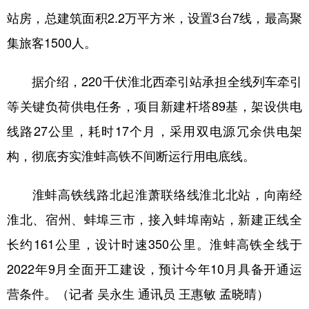
站房，总建筑面积2.2万平方米，设置3台7线，最高聚
学术中国
乡村振兴
银龄
溯源中国
集旅客1500人。
城市
旅游
能源
会展
据介绍，220千伏淮北西牵引站承担全线列车牵引
彩票
娱乐
时尚
悦读
等关键负荷供电任务，项目新建杆塔89基，架设供电
公益
一带一路
亚太网
上市公司
线路27公里，耗时17个月，采用双电源冗余供电架
文化产业
构，彻底夯实淮蚌高铁不间断运行用电底线。
淮蚌高铁线路北起淮萧联络线淮北北站，向南经
地方频道
淮北、宿州、蚌埠三市，接入蚌埠南站，新建正线全
北京
天津
河北
山西
长约161公里，设计时速350公里。淮蚌高铁全线于
辽宁
吉林
上海
江苏
2022年9月全面开工建设，预计今年10月具备开通运
浙江
安徽
福建
江西
营条件。（记者 吴永生 通讯员 王惠敏 孟晓晴）