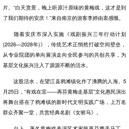
片。“白天赏景，晚上听原汁原味的黄梅戏，这才是到
学术中国
乡村振兴
银龄
溯源中国
了我们期待的安庆！”来自南京的游客李婷由衷感慨。
城市
旅游
能源
会展
随着安庆市深入实施《戏剧振兴三年行动计划
彩票
娱乐
时尚
悦读
(2026—2028年)》，传统艺术正悄然打破空间壁垒，
公益
一带一路
亚太网
上市公司
从专业院团的单向展演走向全民参与的共创共享，为
文化产业
基层文化振兴注入了源源不断的活水。
这股活水，在望江县鸦滩镇化作了沸腾的人海。5
地方频道
月25日，“有戏在宜——再芬黄梅走基层”文化惠民演出
北京
天津
河北
山西
将舞台搭在了鸦滩镇的新时代文明实践广场，上万名
辽宁
吉林
上海
江苏
群众齐聚一堂，共赏经典名剧《女驸马》。
浙江
安徽
福建
江西
台上，著名黄梅戏表演艺术家韩再芬携手马丁、