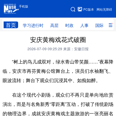
手机版
手机版
PC版本
网站无障碍
网站地图
首页
学习进行时
高层
时政
人事
国际
财
安庆黄梅戏花式破圈
学习进行时
高层
时政
人事
2026-07-09 09:25:29
来源：安徽日报
国际
财经
网评
港澳
“树上的鸟儿成双对，绿水青山带笑颜……”夜幕降
台湾
思客智库
全球连线
教育
临，安庆市再芬黄梅公馆舞台上，演员们水袖翻飞、
科技
科创
量子
体育
眼波流转；舞台下观众们沉浸其中、如痴如醉。
文化
书画
健康
军事
访谈
视频
图片
政务
在这个现代小剧场，观众们不再只是单向地欣赏
演出，而是与名角新秀“零距离”互动，打破了传统剧场
法律
中央文件
金融
汽车
的物理边界，成就安庆黄梅戏主题旅游的一张亮丽名
食品
人居
信息化
数字经济