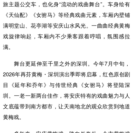
旅主题公交车，也化身“流动的戏曲舞台”。车身绘有
《天仙配》《女驸马》等经典戏曲元素，车厢内壁铺
满明堂山、花亭湖等安庆山水风光。一曲曲经典黄梅
戏旋律响起，车厢内不少乘客跟着哼唱，氛围感拉
满。
舞台更延伸至千里之外的深圳。今年7月中旬，
2026年再芬黄梅・深圳演出季即将启幕，红色原创剧
目《延年和乔年》与传世经典《女驸马》将登陆深
圳。一老一新两台佳作，将安庆特有的戏曲魅力与人
文底蕴带到南方都市，让天南地北的观众欣赏到地道
黄梅戏。