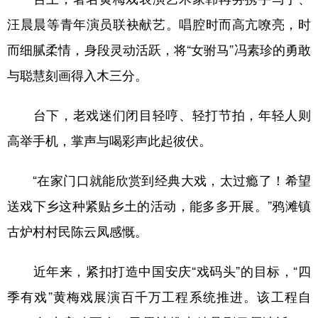
山东
河南
湖北
湖南
汪晨晨等青年演员联袂献艺。唱腔时而高亢嘹亮，时
广东
广西
海南
重庆
而细腻柔情，身段灵动活跃，将“女驸马”冯素珍的勇敢
四川
贵州
云南
西藏
与聪慧刻画得入木三分。
陕西
甘肃
青海
宁夏
台下，老戏迷们闭目轻哼、轻打节拍，年轻人则
新疆
内蒙古
黑龙江
高举手机，掌声与喝彩声此起彼伏。
多语种频道
“在家门口就能欣赏到经典大戏，太过瘾了！希望
送戏下乡这种紧贴乡土的活动，能多多开展。”鸦滩镇
English
Español
Français
عربى
古炉村村民陈云凤感慨。
Русский язык
日本語
한국어
近年来，紧扣打造中国安庆“戏码头”的目标，“四
Deutsch
Português
季有戏”黄梅戏展演百千万工程系统推进。该工程自