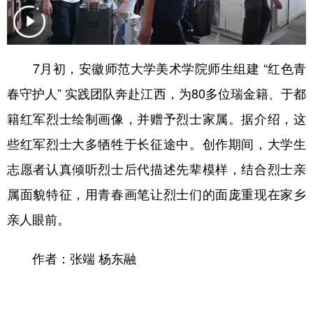
学术中国
乡村振兴
银龄
溯源中国
城市
旅游
能源
会展
7月初，安徽师范大学美术学院师生组建 “红色青
彩票
娱乐
时尚
悦读
春守护人” 实践团队奔赴江西，为80多位瑞金籍、于都
公益
一带一路
亚太网
上市公司
籍红军烈士绘制画像，并赠予烈士家属。据介绍，这
些红军烈士大多牺牲于长征途中。创作期间，大学生
文化产业
志愿者认真倾听烈士后代描述先辈模样，结合烈士亲
属面貌特征，用青春画笔让烈士们的面庞重现在家乡
地方频道
亲人眼前。
北京
天津
河北
山西
作者：张端 杨东融
辽宁
吉林
上海
江苏
浙江
安徽
福建
江西