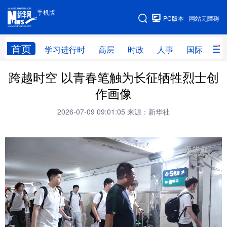
手机版
手机版
PC版本
网站无障碍
网站地图
首页
学习进行时
高层
时政
人事
国际
财
跨越时空 以青春笔触为长征牺牲烈士创
学习进行时
高层
时政
人事
作画像
国际
财经
网评
港澳
2026-07-09 09:01:05
来源：新华社
台湾
思客智库
全球连线
教育
科技
科创
量子
体育
文化
书画
健康
军事
访谈
视频
图片
政务
法律
中央文件
金融
汽车
食品
人居
信息化
数字经济