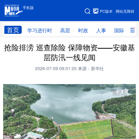
手机版
手机版
PC版本
网站无障碍
网站地图
首页
学习进行时
高层
时政
人事
国际
财
抢险排涝 巡查除险 保障物资——安徽基
学习进行时
高层
时政
人事
层防汛一线见闻
国际
财经
网评
港澳
2026-07-09 09:01:20
来源：新华社
台湾
思客智库
全球连线
教育
科技
科创
量子
体育
文化
书画
健康
军事
访谈
视频
图片
政务
法律
中央文件
金融
汽车
食品
人居
信息化
数字经济