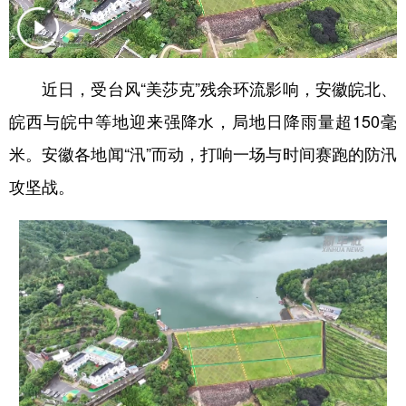
学术中国
乡村振兴
银龄
溯源中国
城市
旅游
能源
会展
近日，受台风“美莎克”残余环流影响，安徽皖北、
彩票
娱乐
时尚
悦读
皖西与皖中等地迎来强降水，局地日降雨量超150毫
公益
一带一路
亚太网
上市公司
米。安徽各地闻“汛”而动，打响一场与时间赛跑的防汛
攻坚战。
文化产业
地方频道
北京
天津
河北
山西
辽宁
吉林
上海
江苏
浙江
安徽
福建
江西