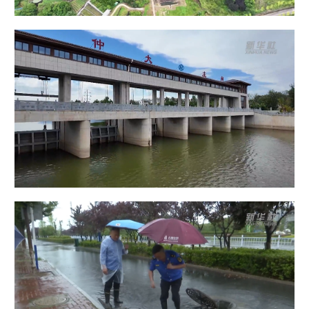
山东
河南
湖北
湖南
广东
广西
海南
重庆
四川
贵州
云南
西藏
陕西
甘肃
青海
宁夏
新疆
内蒙古
黑龙江
多语种频道
English
Español
Français
عربى
Русский язык
日本語
한국어
Deutsch
Português