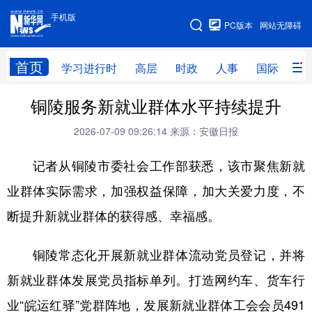
手机版
手机版
PC版本
网站无障碍
网站地图
首页
学习进行时
高层
时政
人事
国际
财
铜陵服务新就业群体水平持续提升
学习进行时
高层
时政
人事
2026-07-09 09:26:14
来源：安徽日报
国际
财经
网评
港澳
记者从铜陵市委社会工作部获悉，该市聚焦新就
台湾
思客智库
全球连线
教育
业群体实际需求，加强权益保障，加大关爱力度，不
科技
科创
量子
体育
断提升新就业群体的获得感、幸福感。
文化
书画
健康
军事
访谈
视频
图片
政务
铜陵常态化开展新就业群体流动党员登记，并将
新就业群体发展党员指标单列。打造网约车、货车行
法律
中央文件
金融
汽车
业“皖运红驿”党群阵地，发展新就业群体工会会员491
食品
人居
信息化
数字经济