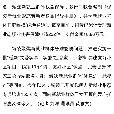
名。聚焦新就业群体权益保障，多部门联合编制《保
学术中国
乡村振兴
银龄
溯源中国
障新就业形态劳动者权益指导手册》，并为新就业群
城市
旅游
能源
会展
体开辟维权“绿色通道”。截至目前，铜陵已累计受理新
彩票
娱乐
时尚
悦读
业态职业伤害保障申请232件，支付金额18.86万元。
公益
一带一路
亚太网
上市公司
铜陵聚焦新就业群体急难愁盼问题，推进实施一
文化产业
批“暖新”关爱实事。实施“红管家、小蜜蜂”共建友好小
区项目，确定10个“骑手友好小区”试点。完善提升29
地方频道
家工会驿站服务功能，解决新就业群体“休息难、就餐
北京
天津
河北
山西
难”等问题。今年以来，铜陵已开展残疾人新就业形态
专项培训155人次，面向新就业群体子女开展的爱心托
辽宁
吉林
上海
江苏
管惠及60余人。（记者 刘洋 通讯员 黄雅文）
浙江
安徽
福建
江西