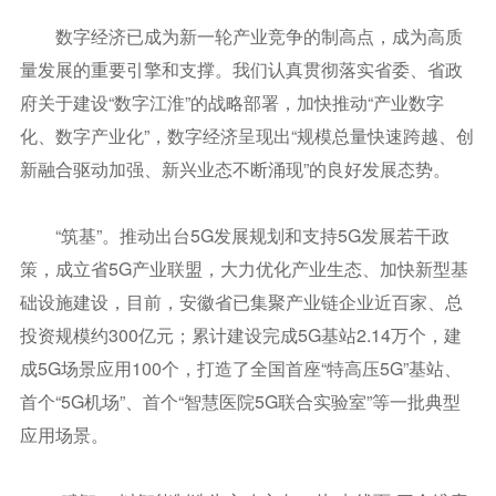
数字经济已成为新一轮产业竞争的制高点，成为高质
量发展的重要引擎和支撑。我们认真贯彻落实省委、省政
府关于建设“数字江淮”的战略部署，加快推动“产业数字
化、数字产业化”，数字经济呈现出“规模总量快速跨越、创
新融合驱动加强、新兴业态不断涌现”的良好发展态势。
“筑基”。推动出台5G发展规划和支持5G发展若干政
策，成立省5G产业联盟，大力优化产业生态、加快新型基
础设施建设，目前，安徽省已集聚产业链企业近百家、总
投资规模约300亿元；累计建设完成5G基站2.14万个，建
成5G场景应用100个，打造了全国首座“特高压5G”基站、
首个“5G机场”、首个“智慧医院5G联合实验室”等一批典型
应用场景。