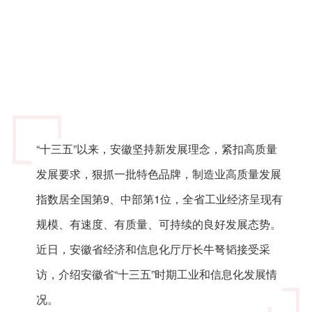
“十三五”以来，安徽坚持新发展理念，紧扣高质量
发展要求，狠抓一批特色品牌，制造业高质量发展
指数居全国第9、中部第1位，全省工业经济呈现有
规模、有速度、有质量、可持续的良好发展态势。
近日，安徽省经济和信息化厅厅长牛弩韬接受采
访，介绍安徽省“十三五”时期工业和信息化发展情
况。